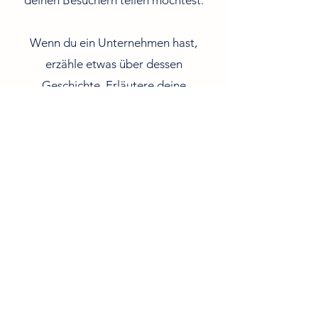
deinen Besuchern teilen möchtest.
Wenn du ein Unternehmen hast,
erzähle etwas über dessen
Geschichte. Erläutere deine
Unternehmenswerte und dein
Engagement für Kunden. Füge ein
Foto, Video oder eine Galerie hinzu
und steigere so die Interaktion.
Die Spielgefährten
oliver@diespielgefaehrten.de
IMPRESSUM
---
AGB
---