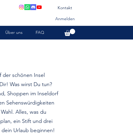
Kontakt
Anmelden
Über uns
FAQ
f der schönen Insel
Dir! Was wirst Du tun?
d, Shoppen im Inseldorf
gen Sehenswürdigkeiten
Wahl. Alles, was du
plan, ein Stift und drei
 dein Urlaub beginnen!