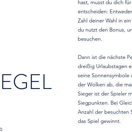
hast, musst du dich fü
entscheiden: Entweder 
Zahl deiner Wahl in ei
du nutzt den Bonus, u
besuchen.
Dann ist die nächste P
dreißig Urlaubstagen e
REGEL
seine Sonnensymbole u
der Wolken ab, die man
Sieger ist der Spieler 
Siegpunkten. Bei Gleic
Anzahl der besuchten 
das Spiel gewinnt.
ln