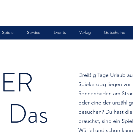
Spiele
Service
Events
Verlag
Gutscheine
KER
Dreißig Tage Urlaub au
Spiekeroog liegen vor 
Sonnenbaden am Stran
 Das
oder eine der unzähli
besuchen? Du hast die 
brauchst, sind ein Spiel
Würfel und schon kann