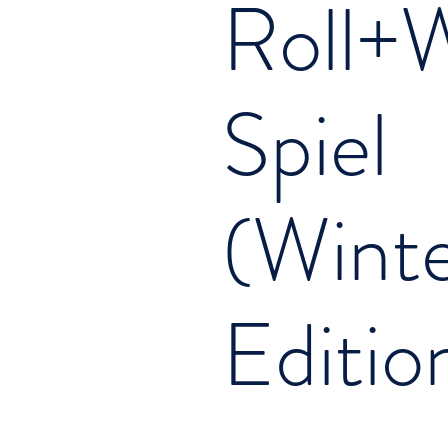
Roll+W
Spiel
(Wint
Editio