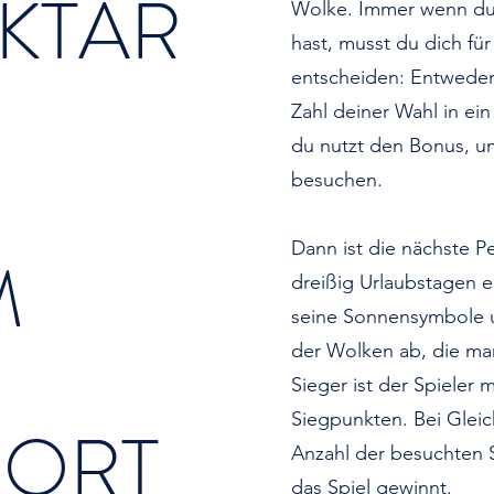
KTAR
Wolke. Immer wenn du
hast, musst du dich fü
entscheiden: Entweder 
Zahl deiner Wahl in ei
du nutzt den Bonus, u
besuchen.
Dann ist die nächste P
M
dreißig Urlaubstagen e
seine Sonnensymbole u
der Wolken ab, die man
Sieger ist der Spieler 
Siegpunkten. Bei Gleic
DORT
Anzahl der besuchten 
das Spiel gewinnt.