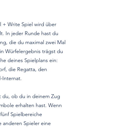
+ Write Spiel wird über
t. In jeder Runde hast du
ung, die du maximal zwei Mal
in Würfelergebnis trägst du
che deines Spielplans ein:
orf, die Regatta, den
-Internat.
t du, ob du in deinem Zug
mbole erhalten hast. Wenn
 fünf Spielbereiche
le anderen Spieler eine