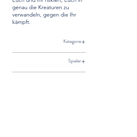
Euch und Ihr riskiert, Euch in
genau die Kreaturen zu
verwandeln, gegen die Ihr
kämpft.
Kategorie
Familienspiel
Spieler
2 bis 4 Spieler
Dauer
30 bis 45 Minuten
Alter
ab 10 Jahren