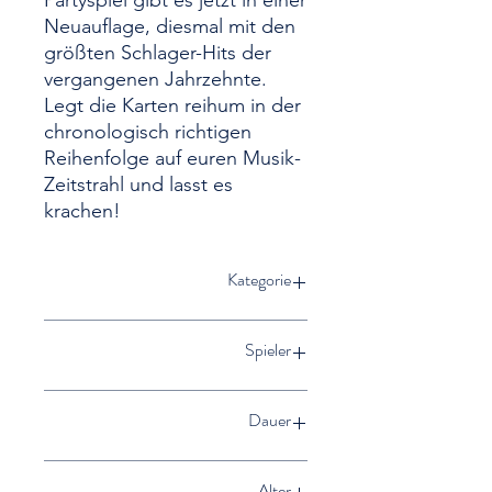
Partyspiel gibt es jetzt in einer
Neuauflage, diesmal mit den
größten Schlager-Hits der
vergangenen Jahrzehnte.
Legt die Karten reihum in der
chronologisch richtigen
Reihenfolge auf euren Musik-
Zeitstrahl und lasst es
krachen!
Kategorie
Familienspiel, Partyspiel
Spieler
2 bis 10
Dauer
30 bis 60 Minuten
Alter