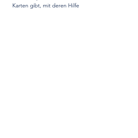
Karten gibt, mit deren Hilfe
sich die eigene Auswahl an
Karten immer wieder
verschlanken lässt. Am
Schluss gewinnt, wer die
meisten Siegpunkte aus
seinen Karten ziehen kann.
Kategorie
Kennerspiel
Spieler
2 bis 4
Dauer
60 Minuten
Alter