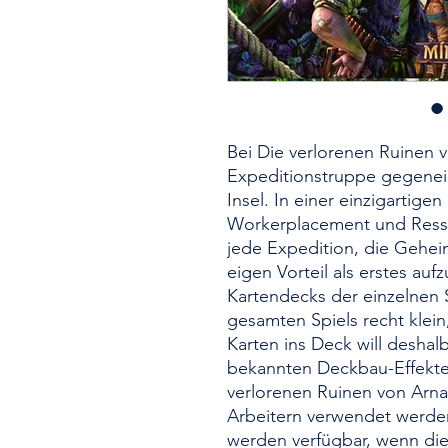
Bei Die verlorenen Ruinen vo
Expeditionstruppe gegenei
Insel. In einer einzigartig
Workerplacement und Ress
jede Expedition, die Gehei
eigen Vorteil als erstes au
Kartendecks der einzelnen 
gesamten Spiels recht klein
Karten ins Deck will deshalb
bekannten Deckbau-Effekte
verlorenen Ruinen von Arna
Arbeitern verwendet werden
werden verfügbar, wenn die 