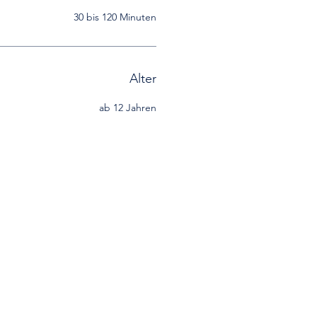
30 bis 120 Minuten
Alter
ab 12 Jahren